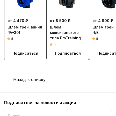
от 4 470 ₽
от 8 500 ₽
от 4 800 ₽
Шлем трен. винил
Шлем
Шлем трен.
RV-301
мексиканского
Ч/Б
типа ProTraining
5
5
MF
5
Подписаться
Подписаться
Подписа
Назад к списку
Подписаться
на новости и акции