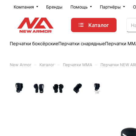
Компания
Бренды
Помощь
Партнёры
Каталог
Перчатки боксёрские
Перчатки снарядные
Перчатки ММ
–
–
–
New Armor
Каталог
Перчатки ММА
Перчатки NEW A