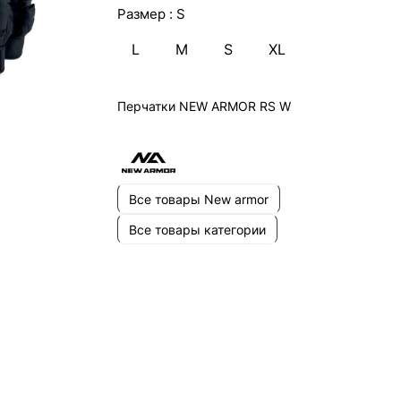
Размер :
S
L
M
S
XL
Перчатки NEW ARMOR RS W
Все товары New armor
Все товары категории