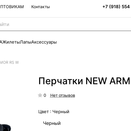
+7 (918) 554
ОПТОВИКАМ
Контакты
А
Жилеты
Лапы
Аксессуары
RMOR RS W
Перчатки NEW ARMO
0
Нет отзывов
Цвет :
Черный
Черный